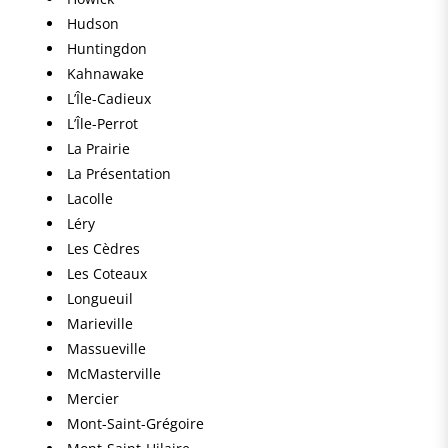
Hudson
Huntingdon
Kahnawake
L’Île-Cadieux
L’Île-Perrot
La Prairie
La Présentation
Lacolle
Léry
Les Cèdres
Les Coteaux
Longueuil
Marieville
Massueville
McMasterville
Mercier
Mont-Saint-Grégoire