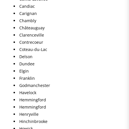
Candiac
Carignan
Chambly
Châteauguay
Clarenceville
Contrecoeur
Coteau-du-Lac
Delson
Dundee
Elgin
Franklin
Godmanchester
Havelock
Hemmingford
Hemmingford
Henryville
Hinchinbrooke
Howick